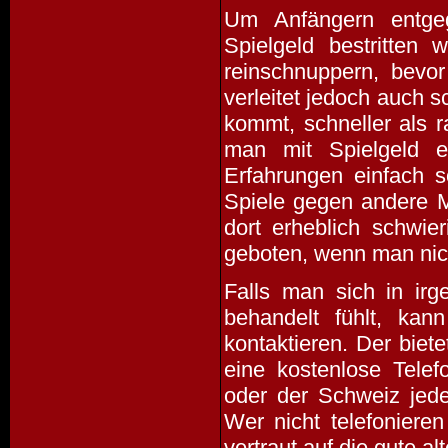
Um Anfängern entge
Spielgeld bestritten
reinschnuppern, bevo
verleitet jedoch auch 
kommt, schneller als r
man mit Spielgeld er
Erfahrungen einfach 
Spiele gegen andere Mi
dort erheblich schwier
geboten, wenn man nich
Falls man sich in irg
behandelt fühlt, kan
kontaktieren. Der bie
eine kostenlose Telef
oder der Schweiz jed
Wer nicht telefonieren
vertraut auf die gute al