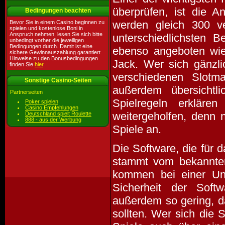
überprüfen, ist die 
Bedingungen beachten
werden gleich 300 v
Bevor Sie in einem Casino beginnen zu
spielen und kostenlose Boni in
Anspruch nehmen, lesen Sie sich bitte
unterschiedlichsten 
unbedingt vorher die jeweiligen
Bedingungen durch. Damit ist eine
ebenso angeboten wie
sichere Gewinnauszahlung garantiert.
Hinweise zu den Bonusbedingungen
Jack. Wer sich gänzl
finden Sie
hier
.
verschiedenen Slotm
Sonstige Casino-Seiten
außerdem übersichtli
Partnerseiten
Spielregeln erkläre
Poker spielen
Casino Empfehlungen
weitergeholfen, denn 
Deutschland spielt Roulette
888 - aus der Werbung
Spiele an.
Die Software, die für 
stammt vom bekannten
kommen bei einer Un
Sicherheit der Softw
außerdem so gering, d
sollten. Wer sich die 