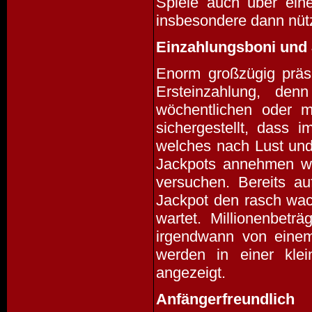
Spiele auch über eine
insbesondere dann nütz
Einzahlungsboni und
Enorm großzügig präs
Ersteinzahlung, de
wöchentlichen oder m
sichergestellt, dass 
welches nach Lust und
Jackpots annehmen wil
versuchen. Bereits auf
Jackpot den rasch wac
wartet. Millionenbetr
irgendwann von einem
werden in einer kle
angezeigt.
Anfängerfreundlich