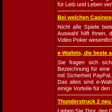
für Leib und Leben ve
Bei welchen Casinos
Nicht alle Spiele bie
Auswahl hilft Ihnen,
Video Poker wesentlic
e-Wallets, die beste
Sie fragen sich sic
Bezeichnung für eine 
mit Sicherheit PayPal
Das alles sind e-Wall
einige Vorteile für de
Thunderstruck 2 neu
Lieben Sie Thor, den 