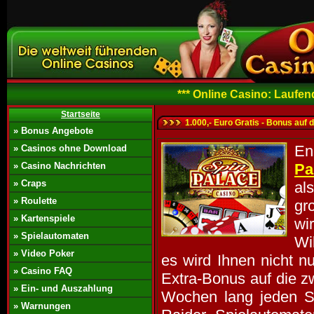
*** Online Casino: Laufen
Startseite
1.000,- Euro Gratis - Bonus auf 
» Bonus Angebote
En
» Casinos ohne Download
» Casino Nachrichten
Pa
» Craps
al
» Roulette
gr
» Kartenspiele
wi
» Spielautomaten
Wi
» Video Poker
es wird Ihnen nicht n
» Casino FAQ
Extra-Bonus auf die z
» Ein- und Auszahlung
Wochen lang jeden S
» Warnungen