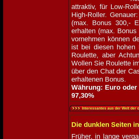
attraktiv, für Low-Ro
High-Roller. Genauer
(max. Bonus 300,- E
erhalten (max. Bonus
vornehmen können de
ist bei diesen hohen 
Roulette, aber Achtu
Wollen Sie Roulette i
über den Chat der Cas
erhaltenen Bonus.
Währung: Euro oder D
97,30%
Interessantes aus der Welt der 
Die dunklen Seiten i
Früher, in lange verg