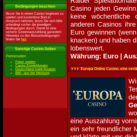
Raider Spielautomat
Bedingungen beachten
Casino jeden Gewinn, 
Bevor Sie in einem Casino beginnen zu
keine wöchentliche 
spielen und kostenlose Boni in
Anspruch nehmen, lesen Sie sich bitte
anderen Casinos ihre
unbedingt vorher die jeweiligen
Bedingungen durch. Damit ist eine
Euro gewinnen (wenn
sichere Gewinnauszahlung garantiert.
Hinweise zu den Bonusbedingungen
knacken) und haben di
finden Sie
hier
.
lobenswert.
Sonstige Casino-Seiten
Währung: Euro | Ausz
Partnerseiten
Poker spielen
Casino Empfehlungen
Europa Online Casino, eine verl
Deutschland spielt Roulette
888 - aus der Werbung
Wi
Te
de
Ge
wo
eine Auszahlung vorni
ein sehr freundlicher
und klärte mit uns die