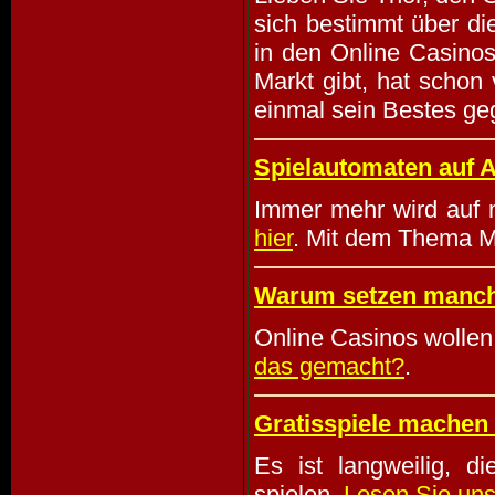
sich bestimmt über di
in den Online Casinos
Markt gibt, hat schon 
einmal sein Bestes g
Spielautomaten auf 
Immer mehr wird auf m
hier
. Mit dem Thema Mo
Warum setzen manch
Online Casinos wollen
das gemacht?
.
Gratisspiele machen
Es ist langweilig, 
spielen.
Lesen Sie un