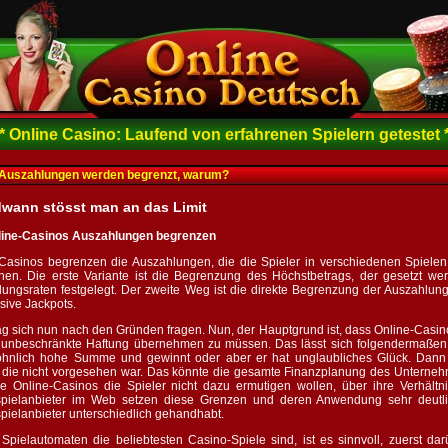
** Online Casino: Laufend von erfahrenen Spielern getestet *
Auszahlungen werden begrenzt, warum?
dwann stösst man an das Limit
line-Casinos Auszahlungen begrenzen
Casinos begrenzen die Auszahlungen, die die Spieler in verschiedenen Spiele
en. Die erste Variante ist die Begrenzung des Höchstbetrags, der gesetzt w
ungsraten festgelegt. Der zweite Weg ist die direkte Begrenzung der Auszahlung. 
sive Jackpots.
 sich nun nach den Gründen fragen. Nun, der Hauptgrund ist, dass Online-Casino
 unbeschränkte Haftung übernehmen zu müssen. Das lässt sich folgendermaßen 
hnlich hohe Summe und gewinnt oder aber er hat unglaubliches Glück. Dann 
, die nicht vorgesehen war. Das könnte die gesamte Finanzplanung des Unternehm
e Online-Casinos die Spieler nicht dazu ermutigen wollen, über ihre Verhältn
spielanbieter im Web setzen diese Grenzen und deren Anwendung sehr deut
pielanbieter unterschiedlich gehandhabt.
Spielautomaten die beliebtesten Casino-Spiele sind, ist es sinnvoll, zuerst da