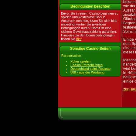
bekannt
wie der
Bedingungen beachten
Auszah
Bevor Sie in einem Casino beginnen zu
zusätzl
spielen und kostenlose Boni in
Glücks
Anspruch nehmen, lesen Sie sich bitte
Begrenz
unbedingt vorher die jeweiligen
festgel
Bedingungen durch. Damit ist eine
Spins n
sichere Gewinnauszahlung garantiert.
Hinweise zu den Bonusbedingungen
finden Sie
hier
.
Einige 
dem Spi
eine re
Sonstige Casino-Seiten
dieses 
Partnerseiten
Manche
Poker spielen
handelt
Casino Empfehlungen
wird be
Deutschland spielt Roulette
888 - aus der Werbung
in Höhe
heißt im
einige 
zur Hau