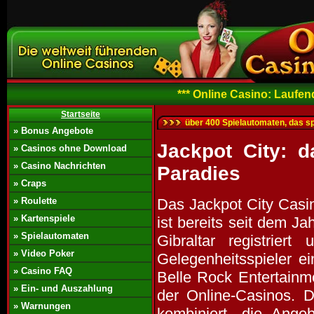
*** Online Casino: Laufen
Startseite
über 400 Spielautomaten, das spr
» Bonus Angebote
Jackpot City: d
» Casinos ohne Download
» Casino Nachrichten
Paradies
» Craps
» Roulette
Das Jackpot City Casin
» Kartenspiele
ist bereits seit dem Ja
» Spielautomaten
Gibraltar registrier
» Video Poker
Gelegenheitsspieler e
» Casino FAQ
Belle Rock Entertainme
» Ein- und Auszahlung
der Online-Casinos. 
» Warnungen
kombiniert, die Ange