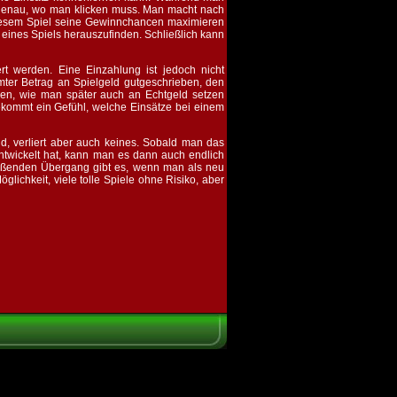
nz genau, wo man klicken muss. Man macht nach
diesem Spiel seine Gewinnchancen maximieren
 eines Spiels herauszufinden. Schließlich kann
rt werden. Eine Einzahlung ist jedoch nicht
mter Betrag an Spielgeld gutgeschrieben, den
tzen, wie man später auch an Echtgeld setzen
ekommt ein Gefühl, welche Einsätze bei einem
d, verliert aber auch keines. Sobald man das
entwickelt hat, kann man es dann auch endlich
ießenden Übergang gibt es, wenn man als neu
lichkeit, viele tolle Spiele ohne Risiko, aber