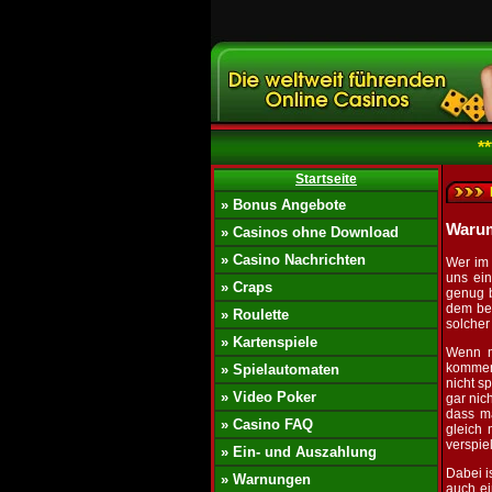
*
Startseite
» Bonus Angebote
Warum
» Casinos ohne Download
» Casino Nachrichten
Wer im 
uns ein
» Craps
genug b
dem bes
» Roulette
solcher
» Kartenspiele
Wenn ma
kommen.
» Spielautomaten
nicht s
» Video Poker
gar nic
dass ma
» Casino FAQ
gleich 
verspielt
» Ein- und Auszahlung
Dabei i
» Warnungen
auch e