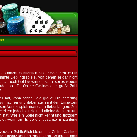
**
ß macht. Schließlich ist der Spieltrieb fest in
immte Lieblingsspiele, von denen er gar nicht
 auch noch Geld gewinnen kann, sei es wegen
rden soll. Da Online Casinos eine große Zahl
n.
os hat, kann schnell die große Ernüchterung
t zu machen und dabei auch mit den Einsätzen
iesen Verlust spielt man dann lieber längere Zeit
heitern jedoch einzig und alleine damit zu tun,
 hat. Wer ein Spiel nicht kennt und trotzdem
schuld, wenn am Ende die gesamte Einzahlung
zocken. Schließlich bieten alle Online Casinos
hne Einsatz kennenlernen kann. Während man