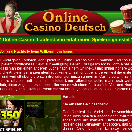
** Online Casino: Laufend von erfahrenen Spielern getestet *
Vor- und Nachteile beim Willkommensbonus
r wichtigsten Faktoren, der Spieler in Online-Casinos statt in normale Casinos zie
pielern "kostenloses Geld" zur Verfügung stellen. Das geschieht in Form eine
, dass man bei einer längeren Suche nach einem Online-Casino immer höhere Boni
anche Anbieter verlangen überhaupt keine Einzahlung, bei anderen wird die erste 
r und wird oft über die ersten drei oder vier Einzahlungen im Casino verteilt. Es
en zu erhalten, mit dem man spielen kann,
allerdings sollte man noch we
ießt
, diese Angebote zu nutzen. Hier werfen wir einen Blick auf die Vor- und Na
tscheidung treffen können, wenn Sie vor der Frage stehen, ob Sie einen solchen Bo
Vorteile
Sie erhalten Geld geschenkt
Der offensichtliche Vorteil bei der Anmel
ist es, dass man den angebotenen Willko
sogar Boni auf mehrere Einzahlungen,
"kostenloses Guthaben" angeboten, das S
dieses Geld für Ihre Einsätze ver